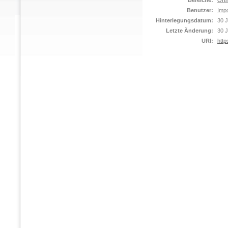
Bereiche:
Orth
Benutzer:
Impo
Hinterlegungsdatum:
30 J
Letzte Änderung:
30 J
URI:
http