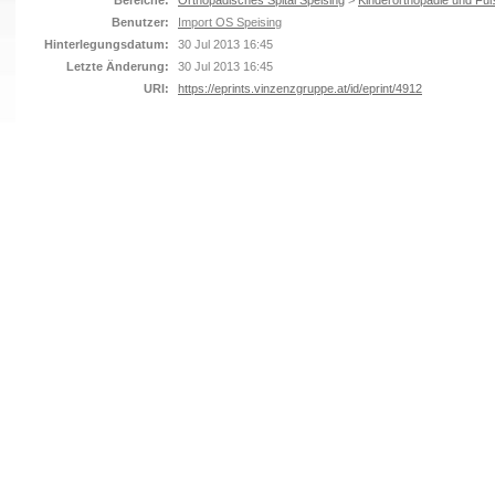
Bereiche:
Orthopädisches Spital Speising
>
Kinderorthopädie und Fuß
Benutzer:
Import OS Speising
Hinterlegungsdatum:
30 Jul 2013 16:45
Letzte Änderung:
30 Jul 2013 16:45
URI:
https://eprints.vinzenzgruppe.at/id/eprint/4912