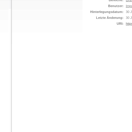
Bereiche:
Orth
Benutzer:
Impo
Hinterlegungsdatum:
30 J
Letzte Änderung:
30 J
URI:
http