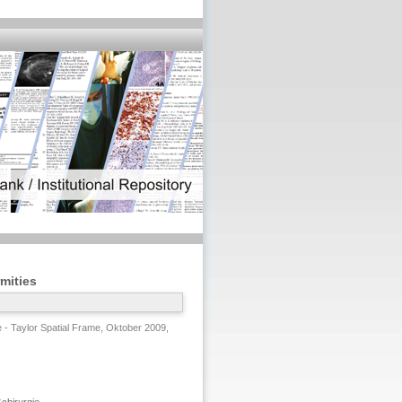
mities
 - Taylor Spatial Frame, Oktober 2009,