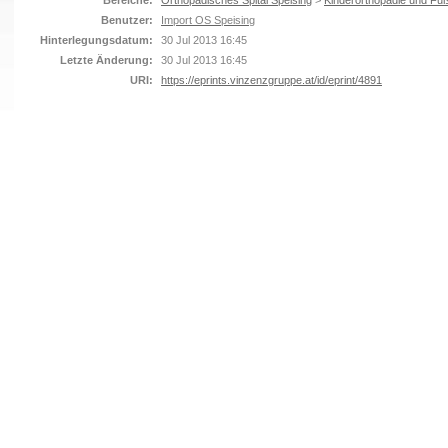
Bereiche:
Orthopädisches Spital Speising
>
Kinderorthopädie und Fuß
Benutzer:
Import OS Speising
Hinterlegungsdatum:
30 Jul 2013 16:45
Letzte Änderung:
30 Jul 2013 16:45
URI:
https://eprints.vinzenzgruppe.at/id/eprint/4891