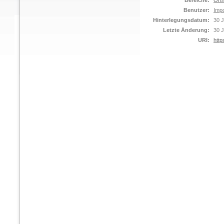
Bereiche:
Orth
Benutzer:
Impo
Hinterlegungsdatum:
30 J
Letzte Änderung:
30 J
URI:
http