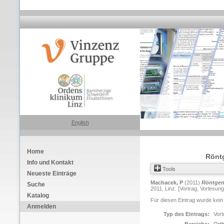
English
Home
Röntg
Info und Kontakt
Tools
Neueste Einträge
Machacek, P
(2011)
Röntgen 
Suche
2011, Linz. [Vortrag, Vorlesung
Katalog
Für diesen Eintrag wurde kein
Anmelden
Typ des Eintrags:
Vort