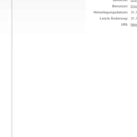
Bereiche:
Orth
Benutzer:
Impo
Hinterlegungsdatum:
30 J
Letzte Änderung:
30 J
URI:
http