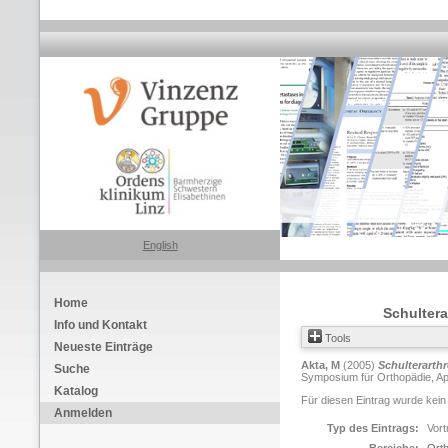
English
Home
Schulter
Info und Kontakt
Tools
Neueste Einträge
Akta, M
(2005)
Schulterarth
Suche
Symposium für Orthopädie, Apri
Katalog
Für diesen Eintrag wurde kein
Anmelden
Typ des Eintrags:
Vort