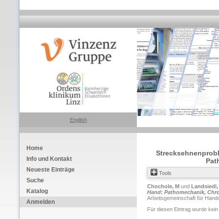
English
Home
Strecksehnenprobl
Info und Kontakt
Pat
Neueste Einträge
Tools
Suche
Chochole, M
und
Landsiedl,
Katalog
Hand: Pathomechanik, Chron
Arbeitsgemeinschaft für Hand
Anmelden
Für diesen Eintrag wurde kein