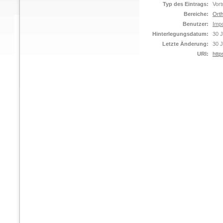
Typ des Eintrags:
Vort
Bereiche:
Orth
Benutzer:
Impo
Hinterlegungsdatum:
30 J
Letzte Änderung:
30 J
URI:
http