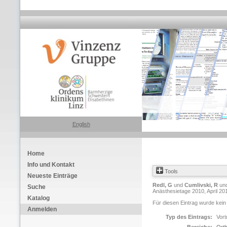
English
Home
Info und Kontakt
Tools
Neueste Einträge
Redl, G
und
Cumlivski, R
un
Suche
Anästhesietage 2010, April 201
Katalog
Für diesen Eintrag wurde kein
Anmelden
Typ des Eintrags:
Vort