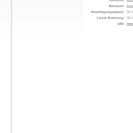
Bereiche:
Orth
Benutzer:
Impo
Hinterlegungsdatum:
30 J
Letzte Änderung:
30 J
URI:
http