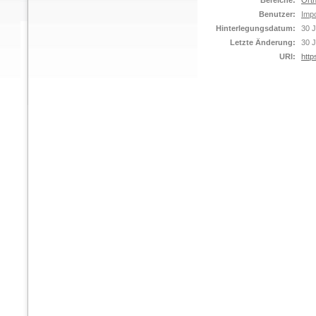
Bereiche:
Orth
Benutzer:
Impo
Hinterlegungsdatum:
30 J
Letzte Änderung:
30 J
URI:
http