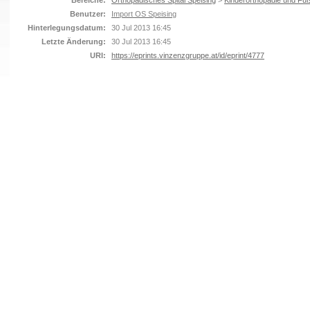
Bereiche:
Orthopädisches Spital Speising
>
Kinderorthopädie und Fuß
Benutzer:
Import OS Speising
Hinterlegungsdatum:
30 Jul 2013 16:45
Letzte Änderung:
30 Jul 2013 16:45
URI:
https://eprints.vinzenzgruppe.at/id/eprint/4777