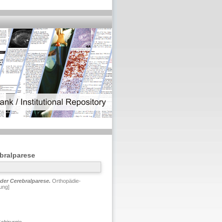
bralparese
der Cerebralparese.
Orthopädie-
ung]