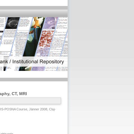
aphy, CT, MRI
S-POSNA Course, Jänner 2008, Cluj-