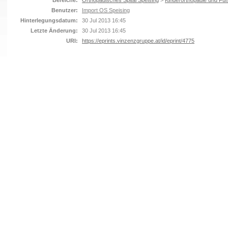
Bereiche:
Orthopädisches Spital Speising
>
Kinderorthopädie und Fuß
Benutzer:
Import OS Speising
Hinterlegungsdatum:
30 Jul 2013 16:45
Letzte Änderung:
30 Jul 2013 16:45
URI:
https://eprints.vinzenzgruppe.at/id/eprint/4775