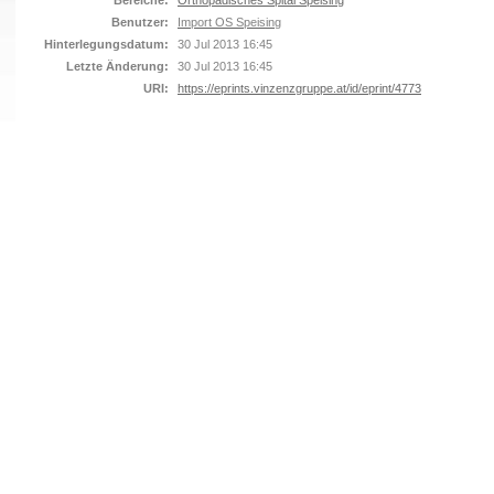
Bereiche:
Orthopädisches Spital Speising
Benutzer:
Import OS Speising
Hinterlegungsdatum:
30 Jul 2013 16:45
Letzte Änderung:
30 Jul 2013 16:45
URI:
https://eprints.vinzenzgruppe.at/id/eprint/4773