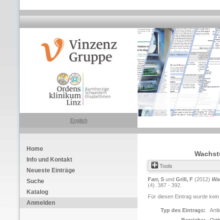
English
Home
Wachst
Info und Kontakt
Tools
Neueste Einträge
Farr, S
und
Grill, F
(2012)
Wa
Suche
(4). 387 - 392.
Katalog
Für diesen Eintrag wurde kein
Anmelden
Typ des Eintrags:
Arti