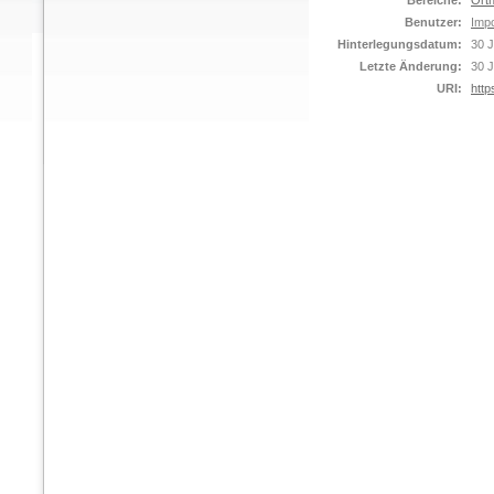
Bereiche:
Orth
Benutzer:
Impo
Hinterlegungsdatum:
30 J
Letzte Änderung:
30 J
URI:
http