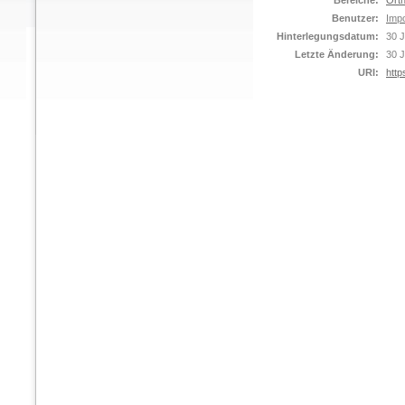
Bereiche:
Orth
Benutzer:
Impo
Hinterlegungsdatum:
30 J
Letzte Änderung:
30 J
URI:
http