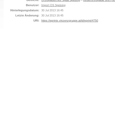
Bereiche:
Orthopädisches Spital Speising
>
Kinderorthopädie und Fuß
Benutzer:
Import OS Speising
Hinterlegungsdatum:
30 Jul 2013 16:45
Letzte Änderung:
30 Jul 2013 16:45
URI:
https://eprints.vinzenzgruppe.at/id/eprint/4750