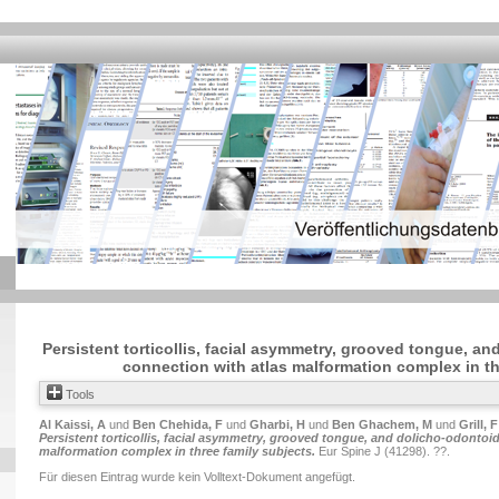
Persistent torticollis, facial asymmetry, grooved tongue, a
connection with atlas malformation complex in th
Tools
Al Kaissi, A
und
Ben Chehida, F
und
Gharbi, H
und
Ben Ghachem, M
und
Grill, F
Persistent torticollis, facial asymmetry, grooved tongue, and dolicho-odontoi
malformation complex in three family subjects.
Eur Spine J (41298). ??.
Für diesen Eintrag wurde kein Volltext-Dokument angefügt.