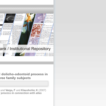
nd dolicho-odontoid process in
ree family subjects
und
Varga, F
und
Klaushofer, K
(2007)
d process in connection with atlas