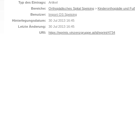
Typ des Eintrags:
Artikel
Bereiche:
Orthopädisches Spital Speising
>
Kinderorthopädie und Fuß
Benutzer:
Import OS Speising
Hinterlegungsdatum:
30 Jul 2013 16:45
Letzte Änderung:
30 Jul 2013 16:45
URI:
https://eprints.vinzenzgruppe.at/id/eprint/4734