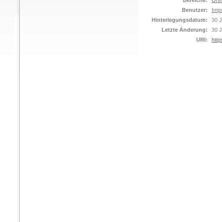
Bereiche:
Orth
Benutzer:
Impo
Hinterlegungsdatum:
30 J
Letzte Änderung:
30 J
URI:
http