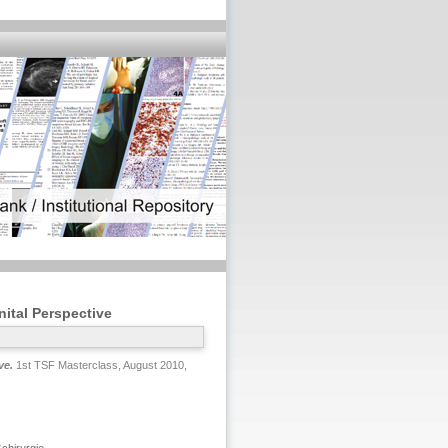
nital Perspective
ve.
1st TSF Masterclass, August 2010,