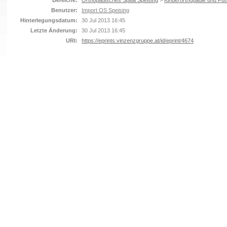
Bereiche:
Orthopädisches Spital Speising
>
Kinderorthopädie und Fuß
Benutzer:
Import OS Speising
Hinterlegungsdatum:
30 Jul 2013 16:45
Letzte Änderung:
30 Jul 2013 16:45
URI:
https://eprints.vinzenzgruppe.at/id/eprint/4674