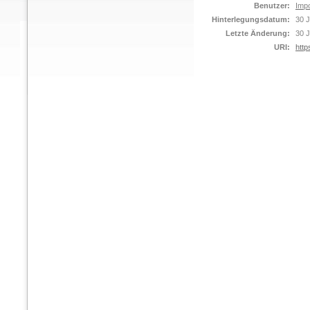
Benutzer:
Impo
Hinterlegungsdatum:
30 J
Letzte Änderung:
30 J
URI:
http