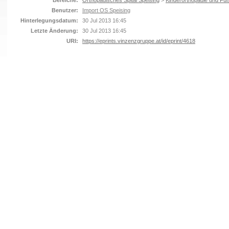
Bereiche:
Orthopädisches Spital Speising
>
Kinderorthopädie und Fuß
Benutzer:
Import OS Speising
Hinterlegungsdatum:
30 Jul 2013 16:45
Letzte Änderung:
30 Jul 2013 16:45
URI:
https://eprints.vinzenzgruppe.at/id/eprint/4618