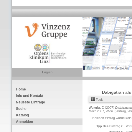
English
Home
Dabigatran al
Info und Kontakt
Tools
Neueste Einträge
Wurnig, C
(2007)
Dabigatran
Suche
März 2007, Wien. [Vortrag, Vo
Katalog
Für diesen Eintrag wurde kein
Anmelden
Typ des Eintrags:
Vort