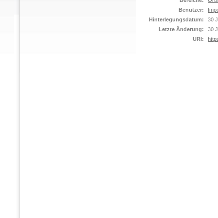
Bereiche:
Orth
Benutzer:
Impo
Hinterlegungsdatum:
30 J
Letzte Änderung:
30 J
URI:
http