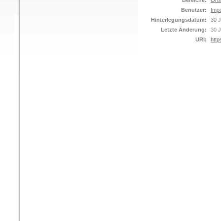
Bereiche:
Orth
Benutzer:
Impo
Hinterlegungsdatum:
30 J
Letzte Änderung:
30 J
URI:
http