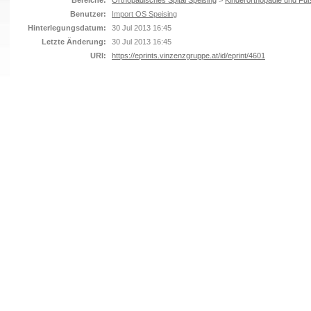
Bereiche:
Orthopädisches Spital Speising
>
Kinderorthopädie und Fuß
Benutzer:
Import OS Speising
Hinterlegungsdatum:
30 Jul 2013 16:45
Letzte Änderung:
30 Jul 2013 16:45
URI:
https://eprints.vinzenzgruppe.at/id/eprint/4601