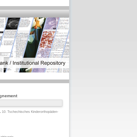
ignement
.
10. Tschechisches Kinderorthopäden-