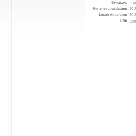
Benutzer:
Impo
Hinterlegungsdatum:
30 J
Letzte Änderung:
30 J
URI:
http