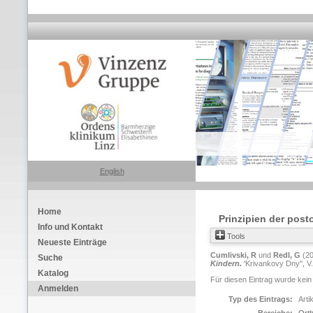
English
Home
Prinzipien der pos
Info und Kontakt
Tools
Neueste Einträge
Cumlivski, R
und
Redl, G
(2
Suche
Kindern.
'Krivankovy Dny'', V
Katalog
Für diesen Eintrag wurde kein
Anmelden
Typ des Eintrags:
Arti