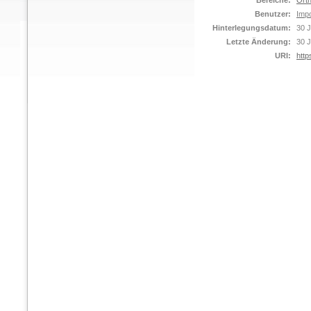
Bereiche:
Orth
Benutzer:
Impo
Hinterlegungsdatum:
30 J
Letzte Änderung:
30 J
URI:
http