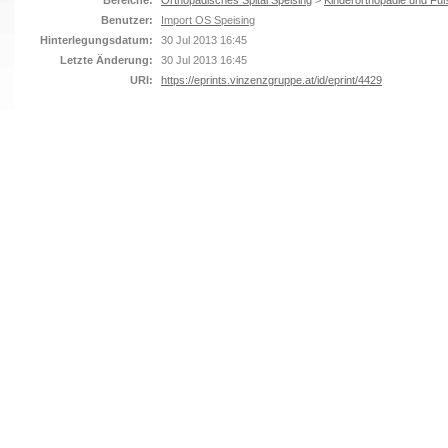
Bereiche:
Orthopädisches Spital Speising
>
Kinderorthopädie und Fuß
Benutzer:
Import OS Speising
Hinterlegungsdatum:
30 Jul 2013 16:45
Letzte Änderung:
30 Jul 2013 16:45
URI:
https://eprints.vinzenzgruppe.at/id/eprint/4429