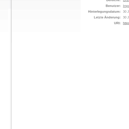
Bereiche:
Orth
Benutzer:
Impo
Hinterlegungsdatum:
30 J
Letzte Änderung:
30 J
URI:
http