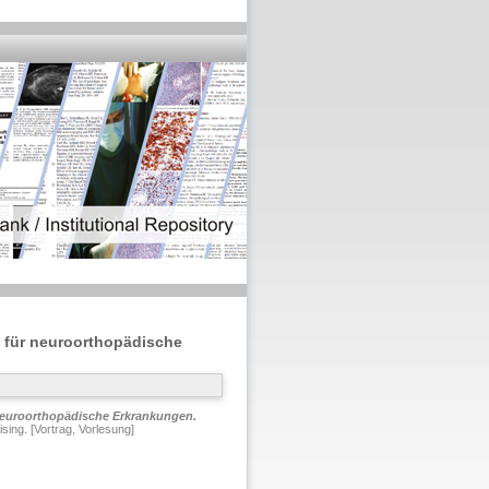
 für neuroorthopädische
neuroorthopädische Erkrankungen.
ing. [Vortrag, Vorlesung]