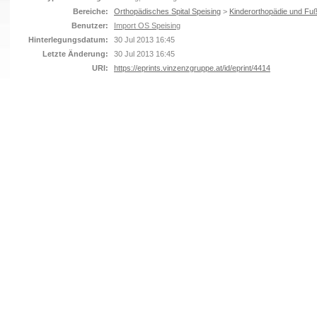
Bereiche:
Orthopädisches Spital Speising
>
Kinderorthopädie und Fuß
Benutzer:
Import OS Speising
Hinterlegungsdatum:
30 Jul 2013 16:45
Letzte Änderung:
30 Jul 2013 16:45
URI:
https://eprints.vinzenzgruppe.at/id/eprint/4414