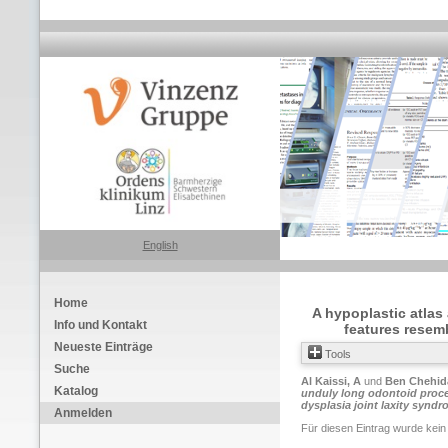
English
Home
A hypoplastic atlas
Info und Kontakt
features resem
Neueste Einträge
Tools
Suche
Al Kaissi, A
und
Ben Chehid
Katalog
unduly long odontoid proce
dysplasia joint laxity syndr
Anmelden
Für diesen Eintrag wurde kein