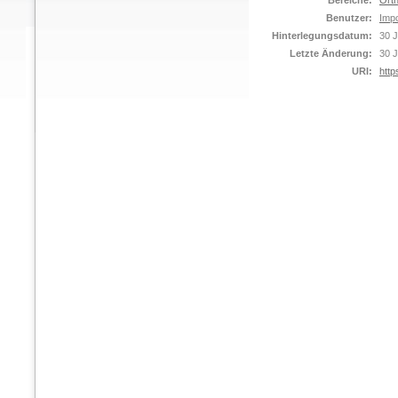
Bereiche:
Orth
Benutzer:
Impo
Hinterlegungsdatum:
30 J
Letzte Änderung:
30 J
URI:
http