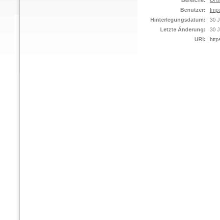
Bereiche:
Orth
Benutzer:
Impo
Hinterlegungsdatum:
30 J
Letzte Änderung:
30 J
URI:
http