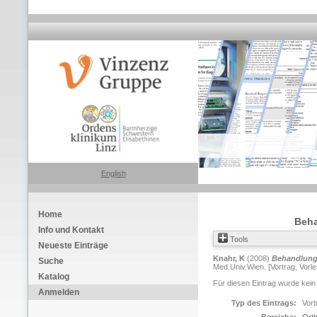
English
Home
Beha
Info und Kontakt
Tools
Neueste Einträge
Knahr, K
(2008)
Behandlungs
Suche
Med.Univ.Wien. [Vortrag, Vorl
Katalog
Für diesen Eintrag wurde kein
Anmelden
Typ des Eintrags:
Vort