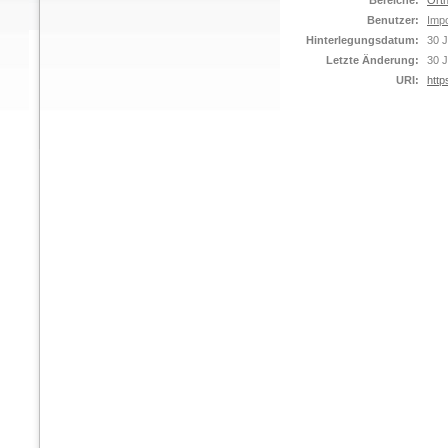
Bereiche:
Orth
Benutzer:
Impo
Hinterlegungsdatum:
30 J
Letzte Änderung:
30 J
URI:
http