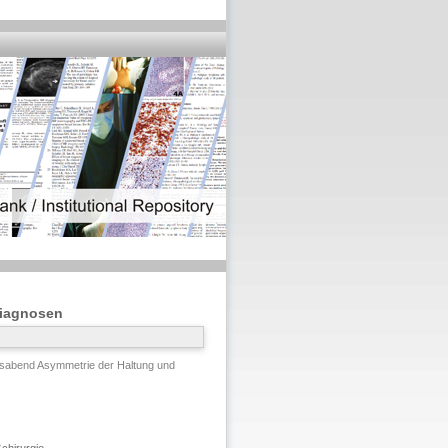
ldiagnosen
gsabend Asymmetrie der Haltung und