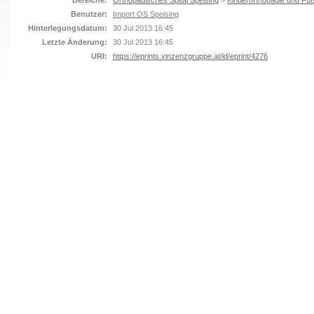
Bereiche:
Orthopädisches Spital Speising
>
Kinderorthopädie und Fuß
Benutzer:
Import OS Speising
Hinterlegungsdatum:
30 Jul 2013 16:45
Letzte Änderung:
30 Jul 2013 16:45
URI:
https://eprints.vinzenzgruppe.at/id/eprint/4276