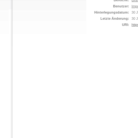
Bereiche:
Orth
Benutzer:
Impo
Hinterlegungsdatum:
30 J
Letzte Änderung:
30 J
URI:
http