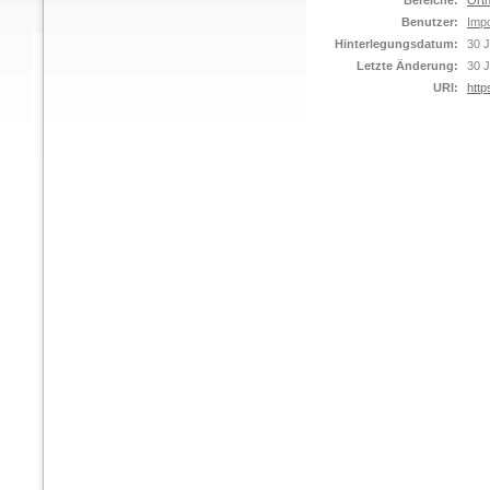
Bereiche:
Orth
Benutzer:
Impo
Hinterlegungsdatum:
30 J
Letzte Änderung:
30 J
URI:
http