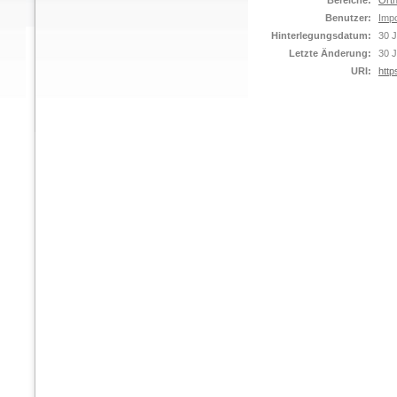
Bereiche:
Orth
Benutzer:
Impo
Hinterlegungsdatum:
30 J
Letzte Änderung:
30 J
URI:
http