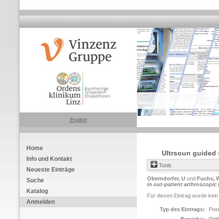
English
Home
Ultrsoun guided 
Info und Kontakt
Tools
Neueste Einträge
Oberndorfer, U
und
Fuchs, 
Suche
in out-patient arthroscopic
Katalog
Für diesen Eintrag wurde kein
Anmelden
Typ des Eintrags:
Pos