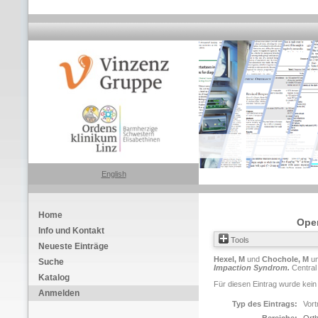
English
Home
Oper
Info und Kontakt
Tools
Neueste Einträge
Hexel, M
und
Chochole, M
u
Suche
Impaction Syndrom.
Central
Katalog
Für diesen Eintrag wurde kein
Anmelden
Typ des Eintrags:
Vort