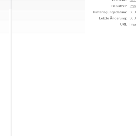
Bereiche:
Orth
Benutzer:
Impo
Hinterlegungsdatum:
30 J
Letzte Änderung:
30 J
URI:
http