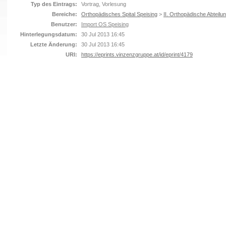
Typ des Eintrags:
Vortrag, Vorlesung
Bereiche:
Orthopädisches Spital Speising
>
II. Orthopädische Abteilu
Benutzer:
Import OS Speising
Hinterlegungsdatum:
30 Jul 2013 16:45
Letzte Änderung:
30 Jul 2013 16:45
URI:
https://eprints.vinzenzgruppe.at/id/eprint/4179