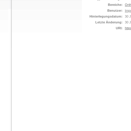
Bereiche:
Orth
Benutzer:
Impo
Hinterlegungsdatum:
30 J
Letzte Änderung:
30 J
URI:
http