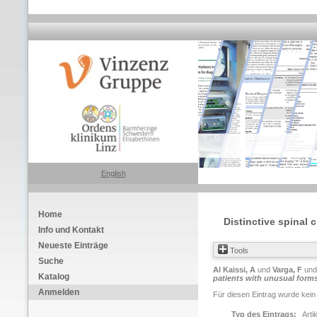
English
Home
Distinctive spinal
Info und Kontakt
Neueste Einträge
Tools
Suche
Al Kaissi, A
und
Varga, F
un
Katalog
patients with unusual form
Anmelden
Für diesen Eintrag wurde kein
Typ des Eintrags:
Arti