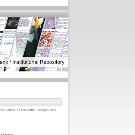
l Course on Paediatric Orthopaedics,