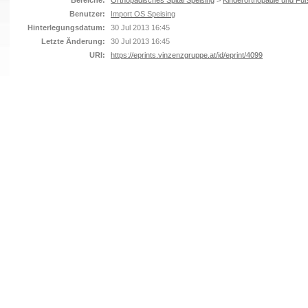
Bereiche:
Orthopädisches Spital Speising
>
Kinderorthopädie und Fuß
Benutzer:
Import OS Speising
Hinterlegungsdatum:
30 Jul 2013 16:45
Letzte Änderung:
30 Jul 2013 16:45
URI:
https://eprints.vinzenzgruppe.at/id/eprint/4099