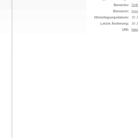
Bereiche:
Orth
Benutzer:
Impo
Hinterlegungsdatum:
30 J
Letzte Änderung:
30 J
URI:
http