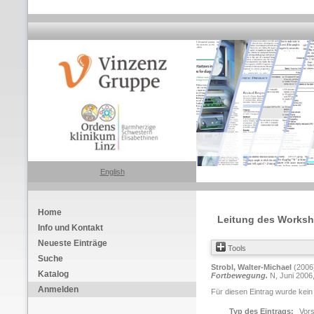
English
Home
Leitung des Worksho
Info und Kontakt
Neueste Einträge
Tools
Suche
Strobl, Walter-Michael
(2006
Katalog
Fortbewegung.
N, Juni 2006,
Anmelden
Für diesen Eintrag wurde kein
Typ des Eintrags:
Vors