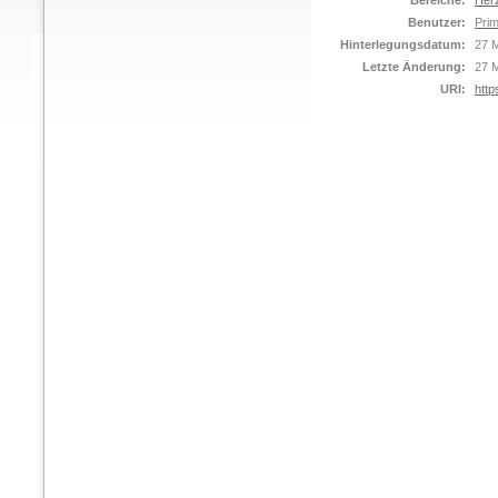
Bereiche:
Her
Benutzer:
Prim
Hinterlegungsdatum:
27 M
Letzte Änderung:
27 M
URI:
http