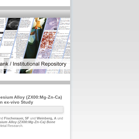
nesium Alloy (ZX00:Mg-Zn-Ca)
n ex-vivo Study
nd
Fischerauer, SF
und
Weinberg, A
und
esium Alloy (ZX00:Mg-Zn-Ca) Bone
letal Research.