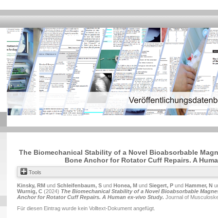
The Biomechanical Stability of a Novel Bioabsorbable Mag
Bone Anchor for Rotator Cuff Repairs. A Huma
Tools
Kinsky, RM
und
Schleifenbaum, S
und
Honea, M
und
Siegert, P
und
Hammer, N
u
Wurnig, C
(2024)
The Biomechanical Stability of a Novel Bioabsorbable Magn
Anchor for Rotator Cuff Repairs. A Human ex-vivo Study.
Journal of Musculoske
Für diesen Eintrag wurde kein Volltext-Dokument angefügt.