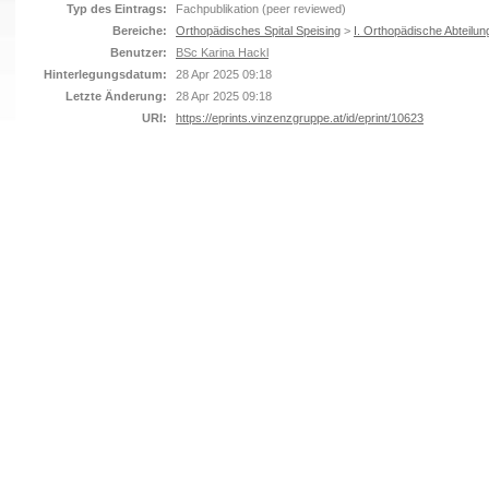
Typ des Eintrags:
Fachpublikation (peer reviewed)
Bereiche:
Orthopädisches Spital Speising
>
I. Orthopädische Abteilun
Benutzer:
BSc Karina Hackl
Hinterlegungsdatum:
28 Apr 2025 09:18
Letzte Änderung:
28 Apr 2025 09:18
URI:
https://eprints.vinzenzgruppe.at/id/eprint/10623