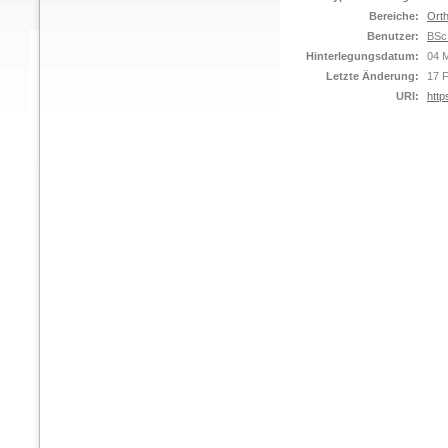
Bereiche:
Orth
Benutzer:
BSc
Hinterlegungsdatum:
04 
Letzte Änderung:
17 
URI:
http