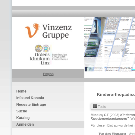
English
Home
Kinderorthopädisc
Info und Kontakt
Neueste Einträge
Tools
Suche
Mindler, GT
(2023)
Kinderor
Katalog
Knochenerkrankungen".
Wah
Anmelden
Für diesen Eintrag wurde kein
Typ des Eintrags:
Vort