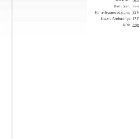
Bereiche:
Her
Benutzer:
Jasm
Hinterlegungsdatum:
22 
Letzte Änderung:
17 
URI:
http