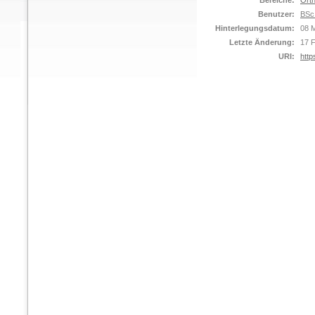
Bereiche:
Orth
Benutzer:
BSc
Hinterlegungsdatum:
08 M
Letzte Änderung:
17 
URI:
http